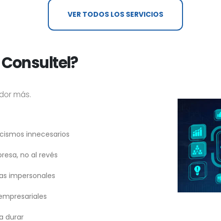
VER TODOS LOS SERVICIOS
r Consultel?
dor más.
icismos innecesarios
esa, no al revés
itas impersonales
empresariales
a durar